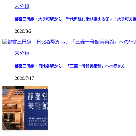
未分類
都営三田線・大手町駅から、千代田線に乗り換える①～「大手町方
2026/8/2
未分類
都営三田線・日比谷駅から、『三菱一号館美術館』への行き方
2026/7/17