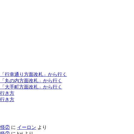
「行幸通り方面改札」から行く
「丸の内方面改札」から行く
「大手町方面改札」から行く
行き方
行き方
の怪②
に
イーロン
より
の怪②
に
kai
より