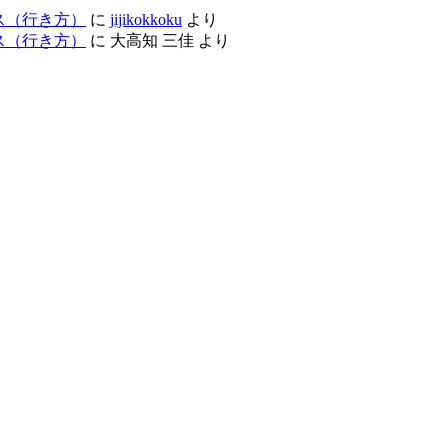
ス（行き方）
に
jijikokkoku
より
ス（行き方）
に
大高知 三佳
より