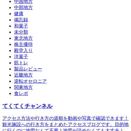
中国地方
中部地方
健康
備忘録
和菓子
未分類
東北地方
株主優待
殿堂入り
洋菓子
筋トレ
製品レビュー
近畿地方
逆転オセロニア
関東地方
食レポ
てくてくチャンネル
アクセス方法や行き方の道順を動画や写真で確認できます！
観光施設への行き方をまとめたアクセスブログです。目的地
に行くのに地図なんて不要！地図が読めなくても大丈夫！