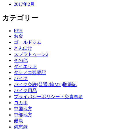
2017年2月
カテゴリー
FEH
お金
ゴールドジム
さんぽけ
スプラトゥーン2
その他
ダイエット
タケノコ観察記
バイク
バイク免許(普通2輪MT)取得記
バイク用品
プライバシーポリシー・免責事項
ロカボ
中国地方
中部地方
健康
備忘録