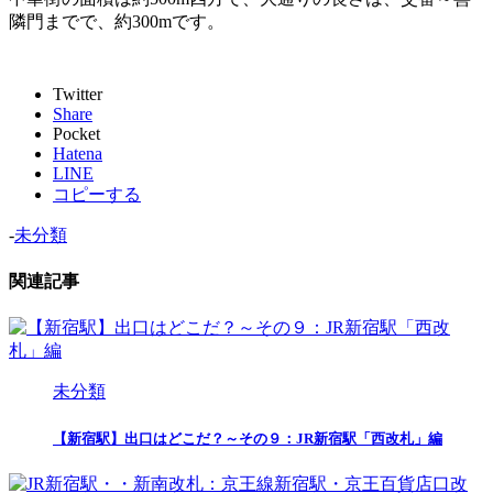
隣門までで、約300mです。
Twitter
Share
Pocket
Hatena
LINE
コピーする
-
未分類
関連記事
未分類
【新宿駅】出口はどこだ？～その９：JR新宿駅「西改札」編