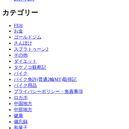
カテゴリー
FEH
お金
ゴールドジム
さんぽけ
スプラトゥーン2
その他
ダイエット
タケノコ観察記
バイク
バイク免許(普通2輪MT)取得記
バイク用品
プライバシーポリシー・免責事項
ロカボ
中国地方
中部地方
健康
備忘録
和菓子