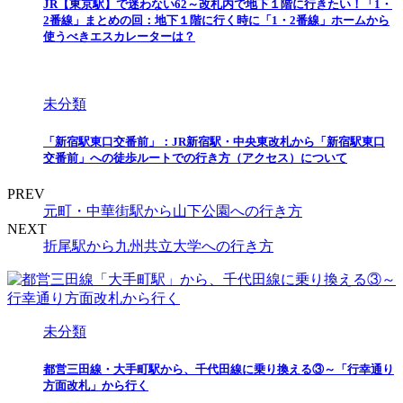
JR【東京駅】で迷わない62～改札内で地下１階に行きたい！「1・
2番線」まとめの回：地下１階に行く時に「1・2番線」ホームから
使うべきエスカレーターは？
未分類
「新宿駅東口交番前」：JR新宿駅・中央東改札から「新宿駅東口
交番前」への徒歩ルートでの行き方（アクセス）について
PREV
元町・中華街駅から山下公園への行き方
NEXT
折尾駅から九州共立大学への行き方
未分類
都営三田線・大手町駅から、千代田線に乗り換える③～「行幸通り
方面改札」から行く