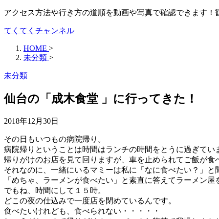
アクセス方法や行き方の道順を動画や写真で確認できます！
てくてくチャンネル
HOME
>
未分類
>
未分類
仙台の「成木食堂 」に行ってきた！
2018年12月30日
その日もいつもの病院帰り。
病院帰りということは時間はランチの時間をとうに過ぎてい
帰りがけのお店を見て回りますが、車を止められてご飯が食
それなのに、一緒にいるマミーは私に「なに食べたい？」と
「めちゃ、ラーメンが食べたい」と素直に答えてラーメン屋
でもね、時間にして１５時。
どこの夜の仕込みで一度店を閉めているんです。
食べたいけれども、食べられない・・・・・