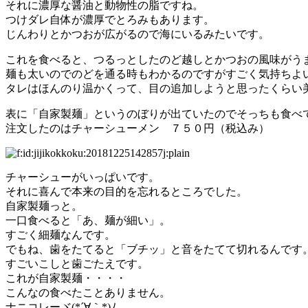
それに濃厚な醤油と動物性の脂ですね。
つけダレ自体が濃厚でとろみもあります。
じんわりとかつおが広がるので海にいるみたいです。
これを食べると、つるっとしたのど越しとかつおの風味がう
麺も太いのでのどを通る時もわかるのですがすごく気持ちよ
タレはほんのり温かくって、目の追加しようと思ったくらい
表に「自家製麺」というのぼりが出ていたのでそっちも食べ
注文したのはチャーシューメン ７５０円（税込み）
チャーシューがいっぱいです。
それに喜んで本来の目的を忘れるところでした。
自家製麺っと。
一口食べると「あ、麺が細い」。
すごく細麺なんです。
でもね、歯をたてると「ブチッ」と音をたてて切れるんです
すごいこしと歯ごたえです。
これが自家製麺・・・・
こんなの食べたことありません。
ナニコレーヾ(*´∀｀*)ﾉ