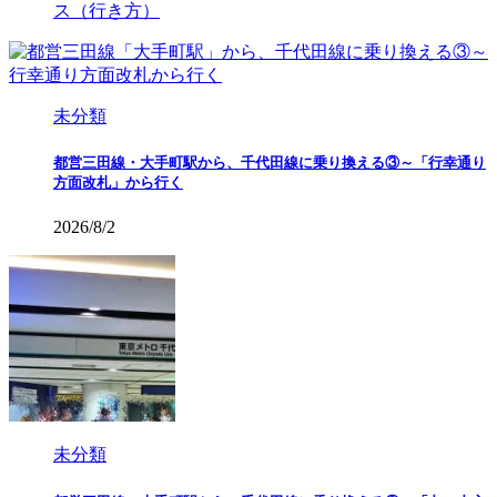
ス（行き方）
未分類
都営三田線・大手町駅から、千代田線に乗り換える③～「行幸通り
方面改札」から行く
2026/8/2
未分類