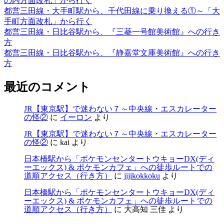
の内方面改札」から行く
都営三田線・大手町駅から、千代田線に乗り換える①～「大
手町方面改札」から行く
都営三田線・日比谷駅から、『三菱一号館美術館』への行き
方
都営三田線・日比谷駅から、『静嘉堂文庫美術館』への行き
方
最近のコメント
JR【東京駅】で迷わない７～中央線・エスカレーター
の怪②
に
イーロン
より
JR【東京駅】で迷わない７～中央線・エスカレーター
の怪②
に
kai
より
日本橋駅から「ポケモンセンタートウキョーDX(ディ
ーエックス) & ポケモンカフェ」への徒歩ルートでの
道順アクセス（行き方）
に
jijikokkoku
より
日本橋駅から「ポケモンセンタートウキョーDX(ディ
ーエックス) & ポケモンカフェ」への徒歩ルートでの
道順アクセス（行き方）
に
大高知 三佳
より