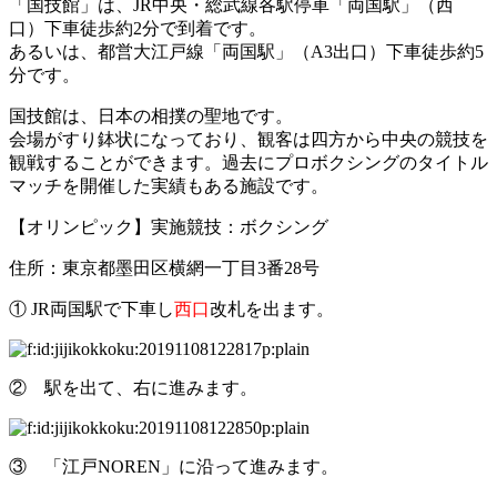
「国技館」は、JR中央・総武線各駅停車「両国駅」（西
口）下車徒歩約2分で到着です。
あるいは、都営大江戸線「両国駅」（A3出口）下車徒歩約5
分です。
国技館は、日本の相撲の聖地です。
会場がすり鉢状になっており、観客は四方から中央の競技を
観戦することができます。過去にプロボクシングのタイトル
マッチを開催した実績もある施設です。
【オリンピック】実施競技：ボクシング
住所：東京都墨田区横網一丁目3番28号
① JR両国駅で下車し
西口
改札を出ます。
② 駅を出て、右に進みます。
③ 「江戸NOREN」に沿って進みます。