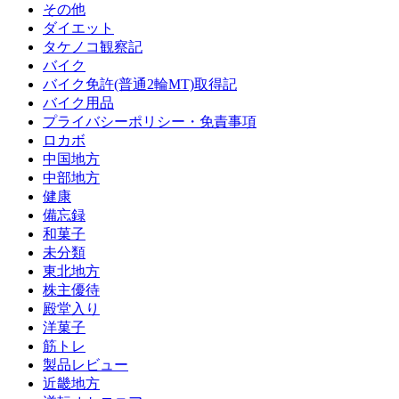
その他
ダイエット
タケノコ観察記
バイク
バイク免許(普通2輪MT)取得記
バイク用品
プライバシーポリシー・免責事項
ロカボ
中国地方
中部地方
健康
備忘録
和菓子
未分類
東北地方
株主優待
殿堂入り
洋菓子
筋トレ
製品レビュー
近畿地方