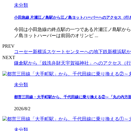
未分類
小田急線 片瀬江ノ島駅から江ノ島ヨットハーバーへのアクセス（行
今回は小田急線の終点駅の一つである片瀬江ノ島駅から
ノ島ヨットハーバーは前回のオリンピ ...
PREV
コーセー新横浜スケートセンターへの地下鉄新横浜駅か
NEXT
鎌倉駅から「銭洗弁財天宇賀福神社」へのアクセス（行
未分類
都営三田線・大手町駅から、千代田線に乗り換える②～「丸の内方
2026/8/2
未分類