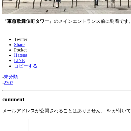
『
東急歌舞伎町タワー
』のメインエントランス前に到着です
Twitter
Share
Pocket
Hatena
LINE
コピーする
-
未分類
-
2307
comment
メールアドレスが公開されることはありません。
※
が付いて