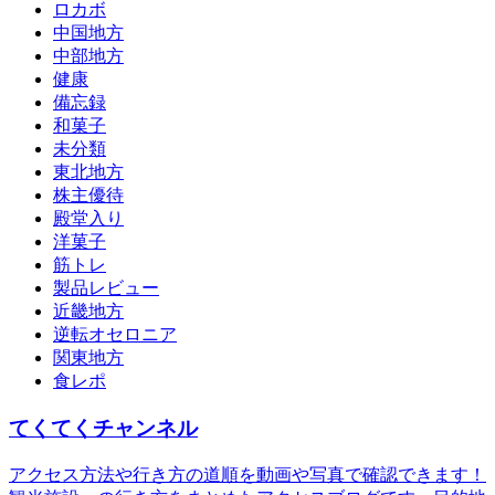
ロカボ
中国地方
中部地方
健康
備忘録
和菓子
未分類
東北地方
株主優待
殿堂入り
洋菓子
筋トレ
製品レビュー
近畿地方
逆転オセロニア
関東地方
食レポ
てくてくチャンネル
アクセス方法や行き方の道順を動画や写真で確認できます！