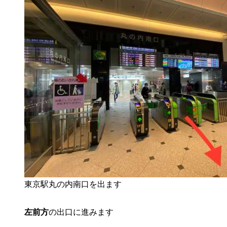
東京駅丸の内南口を出ます
左前方
の出口
に進みます