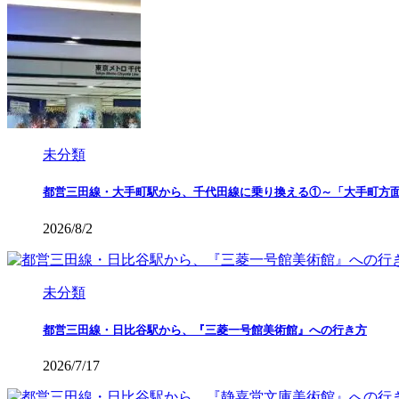
未分類
都営三田線・大手町駅から、千代田線に乗り換える①～「大手町方
2026/8/2
未分類
都営三田線・日比谷駅から、『三菱一号館美術館』への行き方
2026/7/17