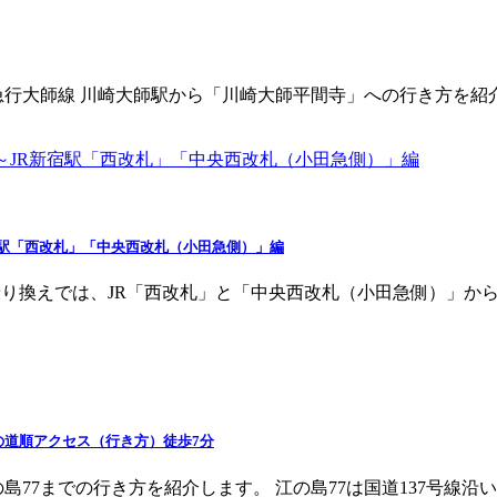
急行大師線 川崎大師駅から「川崎大師平間寺」への行き方を紹
宿駅「西改札」「中央西改札（小田急側）」編
乗り換えでは、JR「西改札」と「中央西改札（小田急側）」か
の道順アクセス（行き方）徒歩7分
島77までの行き方を紹介します。 江の島77は国道137号線