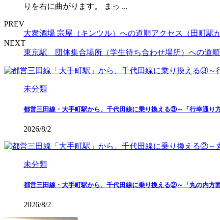
りを右に曲がります。 まっ ...
PREV
大衆酒場 宗屋（キンツル）への道順アクセス（田町駅
NEXT
東京駅 団体集合場所（学生待ち合わせ場所）への道順
未分類
都営三田線・大手町駅から、千代田線に乗り換える③～「行幸通り
2026/8/2
未分類
都営三田線・大手町駅から、千代田線に乗り換える②～「丸の内方
2026/8/2