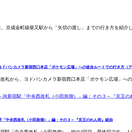
は、京成金町線柴又駅から「矢切の渡し」までの行き方を紹介
ヨドバシカメラ新宿西口本店「ポケモン広場」への徒歩ルートでの行き方（
面改札から、ヨドバシカメラ新宿西口本店「ポケモン広場」への
駅「中央西改札（小田急側）」編：その３～『京王のれん街』経由
新宿駅「中央西改札（小田急側）」編の3回目、最終回です。 