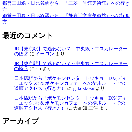
都営三田線・日比谷駅から、『三菱一号館美術館』への行き
方
都営三田線・日比谷駅から、『静嘉堂文庫美術館』への行き
方
最近のコメント
JR【東京駅】で迷わない７～中央線・エスカレーター
の怪②
に
イーロン
より
JR【東京駅】で迷わない７～中央線・エスカレーター
の怪②
に
kai
より
日本橋駅から「ポケモンセンタートウキョーDX(ディ
ーエックス) & ポケモンカフェ」への徒歩ルートでの
道順アクセス（行き方）
に
jijikokkoku
より
日本橋駅から「ポケモンセンタートウキョーDX(ディ
ーエックス) & ポケモンカフェ」への徒歩ルートでの
道順アクセス（行き方）
に
大高知 三佳
より
アーカイブ