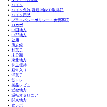
バイク
バイク免許(普通2輪MT)取得記
バイク用品
プライバシーポリシー・免責事項
ロカボ
中国地方
中部地方
健康
備忘録
和菓子
未分類
東北地方
株主優待
殿堂入り
洋菓子
筋トレ
製品レビュー
近畿地方
逆転オセロニア
関東地方
食レポ