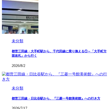
未分類
都営三田線・大手町駅から、千代田線に乗り換える①～「大手町方
面改札」から行く
2026/8/2
未分類
都営三田線・日比谷駅から、『三菱一号館美術館』への行き方
2026/7/17