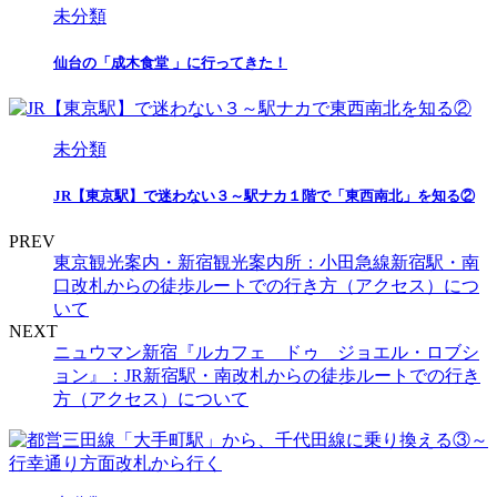
未分類
仙台の「成木食堂 」に行ってきた！
未分類
JR【東京駅】で迷わない３～駅ナカ１階で「東西南北」を知る②
PREV
東京観光案内・新宿観光案内所：小田急線新宿駅・南
口改札からの徒歩ルートでの行き方（アクセス）につ
いて
NEXT
ニュウマン新宿『ルカフェ ドゥ ジョエル・ロブシ
ョン』：JR新宿駅・南改札からの徒歩ルートでの行き
方（アクセス）について