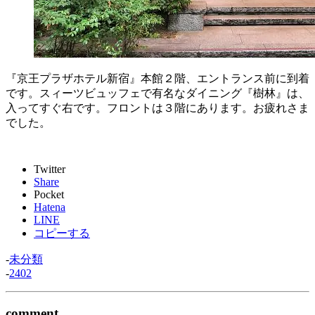
『京王プラザホテル新宿』本館２階、エントランス前に到着
です。スィーツビュッフェで有名なダイニング『樹林』は、
入ってすぐ右です。フロントは３階にあります。お疲れさま
でした。
Twitter
Share
Pocket
Hatena
LINE
コピーする
-
未分類
-
2402
comment