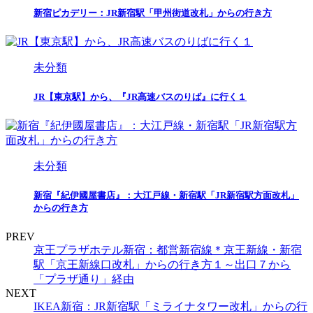
新宿ピカデリー：JR新宿駅「甲州街道改札」からの行き方
未分類
JR【東京駅】から、『JR高速バスのりば』に行く１
未分類
新宿『紀伊國屋書店』：大江戸線・新宿駅「JR新宿駅方面改札」
からの行き方
PREV
京王プラザホテル新宿：都営新宿線＊京王新線・新宿
駅「京王新線口改札」からの行き方１～出口７から
「プラザ通り」経由
NEXT
IKEA新宿：JR新宿駅「ミライナタワー改札」からの行