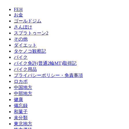
FEH
お金
ゴールドジム
さんぽけ
スプラトゥーン2
その他
ダイエット
タケノコ観察記
バイク
バイク免許(普通2輪MT)取得記
バイク用品
プライバシーポリシー・免責事項
ロカボ
中国地方
中部地方
健康
備忘録
和菓子
未分類
東北地方