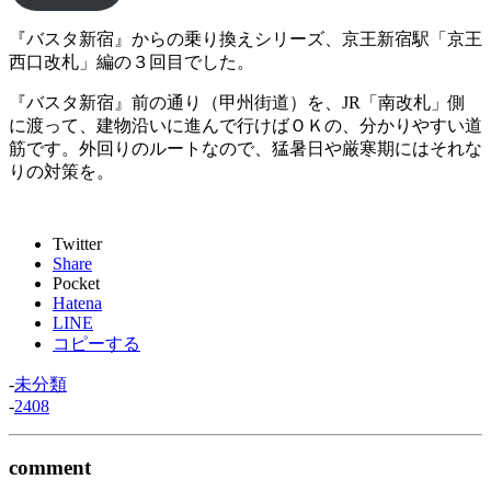
『バスタ新宿』からの乗り換えシリーズ、京王新宿駅「京王
西口改札」編の３回目でした。
『バスタ新宿』前の通り（甲州街道）を、JR「南改札」側
に渡って、建物沿いに進んで行けばＯＫの、分かりやすい道
筋です。外回りのルートなので、猛暑日や厳寒期にはそれな
りの対策を。
Twitter
Share
Pocket
Hatena
LINE
コピーする
-
未分類
-
2408
comment