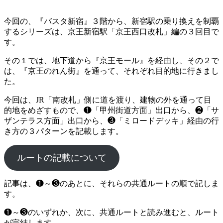
今回の、『バスタ新宿』３階から、新宿駅の乗り換えを制覇
するシリーズは、京王新宿駅「京王西口改札」編の３回目で
す。
その１では、地下道から『京王モール』を経由し、その２で
は、『京王のれん街』を通って、それぞれ目的地に行きまし
た。
今回は、JR「南改札」側に道を渡り、建物の外を通って目
的地をめざすもので、❶「甲州街道方面」出口から、❷「サ
ザンテラス方面」出口から、❸「ミロードデッキ」経由の行
き方の３パターンを記載します。
ルートの記載について
記事は、❶～❸のあとに、それらの共通ルートの順で記しま
す。
❶～❸のいずれか、次に、共通ルートと読み進むと、ルート
が完結します。