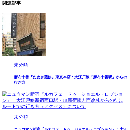
関連記事
未分類
麻布十番『たぬき煎餅』東京本店：大江戸線「麻布十番駅」からの
行き方
未分類
ニュウマン新宿『ルカフェ ドゥ ジョエル・ロブション』：大江