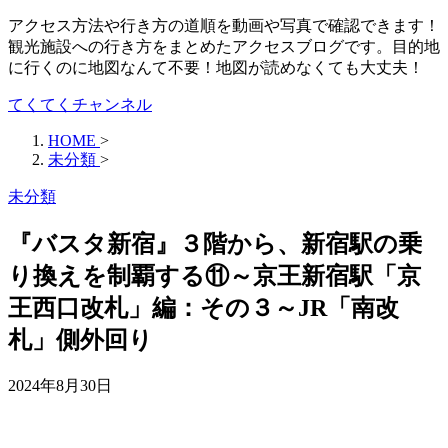
アクセス方法や行き方の道順を動画や写真で確認できます！
観光施設への行き方をまとめたアクセスブログです。目的地
に行くのに地図なんて不要！地図が読めなくても大丈夫！
てくてくチャンネル
HOME
>
未分類
>
未分類
『バスタ新宿』３階から、新宿駅の乗
り換えを制覇する⑪～京王新宿駅「京
王西口改札」編：その３～JR「南改
札」側外回り
2024年8月30日