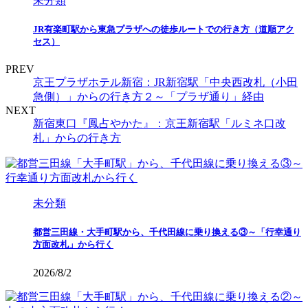
未分類
JR有楽町駅から東急プラザへの徒歩ルートでの行き方（道順アク
セス）
PREV
京王プラザホテル新宿：JR新宿駅「中央西改札（小田
急側）」からの行き方２～「プラザ通り」経由
NEXT
新宿東口『鳳占やかた』：京王新宿駅「ルミネ口改
札」からの行き方
未分類
都営三田線・大手町駅から、千代田線に乗り換える③～「行幸通り
方面改札」から行く
2026/8/2