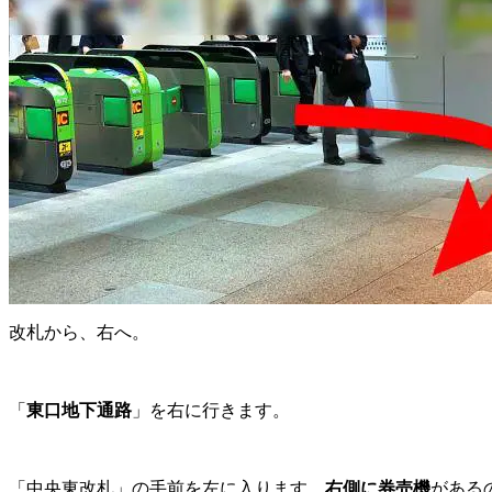
改札から、右へ。
「
東口地下通路
」を右に行きます。
「中央東改札」の手前を左に入ります。
右側に券売機
がある