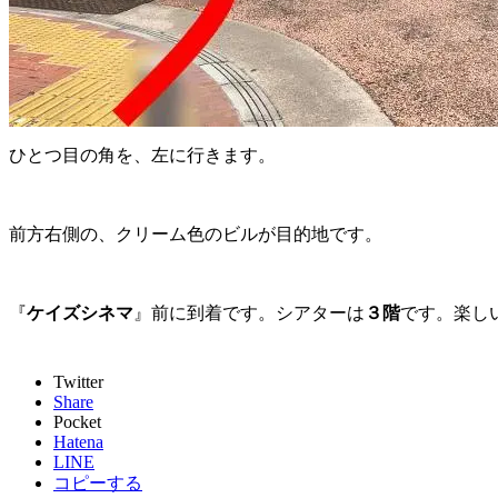
ひとつ目の角を、左に行きます。
前方右側の、クリーム色のビルが目的地です。
『
ケイズシネマ
』前に到着です。シアターは
３階
です。楽し
Twitter
Share
Pocket
Hatena
LINE
コピーする