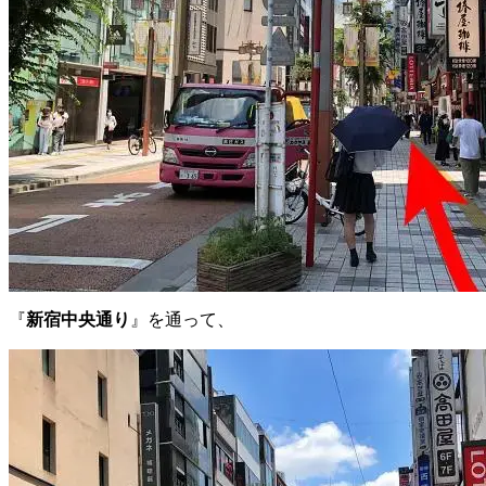
『
新宿中央通り
』を通って、