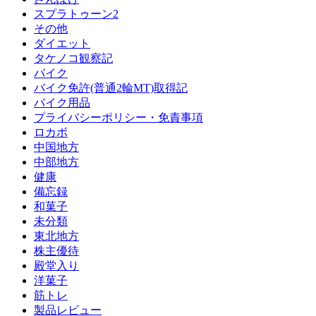
スプラトゥーン2
その他
ダイエット
タケノコ観察記
バイク
バイク免許(普通2輪MT)取得記
バイク用品
プライバシーポリシー・免責事項
ロカボ
中国地方
中部地方
健康
備忘録
和菓子
未分類
東北地方
株主優待
殿堂入り
洋菓子
筋トレ
製品レビュー