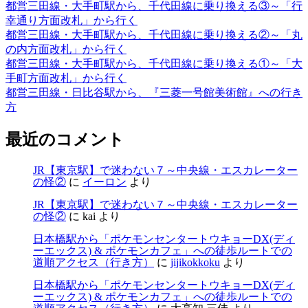
都営三田線・大手町駅から、千代田線に乗り換える③～「行
幸通り方面改札」から行く
都営三田線・大手町駅から、千代田線に乗り換える②～「丸
の内方面改札」から行く
都営三田線・大手町駅から、千代田線に乗り換える①～「大
手町方面改札」から行く
都営三田線・日比谷駅から、『三菱一号館美術館』への行き
方
最近のコメント
JR【東京駅】で迷わない７～中央線・エスカレーター
の怪②
に
イーロン
より
JR【東京駅】で迷わない７～中央線・エスカレーター
の怪②
に
kai
より
日本橋駅から「ポケモンセンタートウキョーDX(ディ
ーエックス) & ポケモンカフェ」への徒歩ルートでの
道順アクセス（行き方）
に
jijikokkoku
より
日本橋駅から「ポケモンセンタートウキョーDX(ディ
ーエックス) & ポケモンカフェ」への徒歩ルートでの