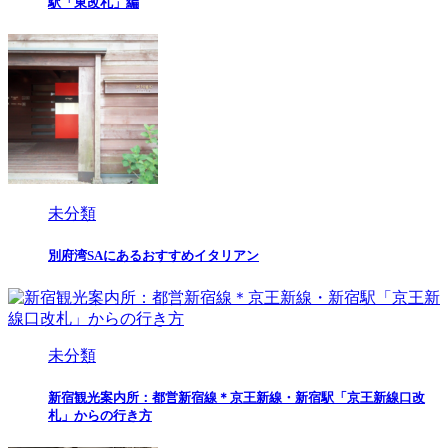
駅「東改札」編
未分類
別府湾SAにあるおすすめイタリアン
未分類
新宿観光案内所：都営新宿線＊京王新線・新宿駅「京王新線口改
札」からの行き方