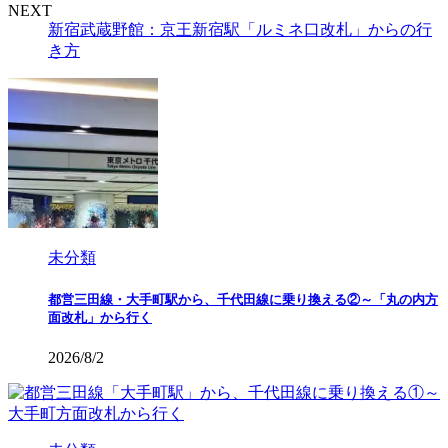
NEXT
新宿武蔵野館：京王新宿駅「ルミネ口改札」からの行
き方
未分類
都営三田線・大手町駅から、千代田線に乗り換える②～「丸の内方
面改札」から行く
2026/8/2