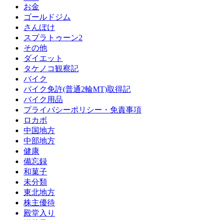
お金
ゴールドジム
さんぽけ
スプラトゥーン2
その他
ダイエット
タケノコ観察記
バイク
バイク免許(普通2輪MT)取得記
バイク用品
プライバシーポリシー・免責事項
ロカボ
中国地方
中部地方
健康
備忘録
和菓子
未分類
東北地方
株主優待
殿堂入り