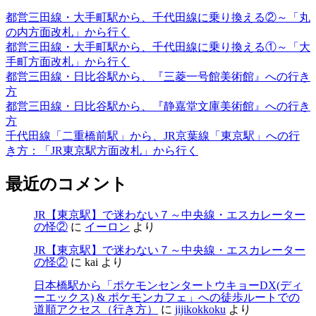
都営三田線・大手町駅から、千代田線に乗り換える②～「丸
の内方面改札」から行く
都営三田線・大手町駅から、千代田線に乗り換える①～「大
手町方面改札」から行く
都営三田線・日比谷駅から、『三菱一号館美術館』への行き
方
都営三田線・日比谷駅から、『静嘉堂文庫美術館』への行き
方
千代田線「二重橋前駅」から、JR京葉線「東京駅」への行
き方：「JR東京駅方面改札」から行く
最近のコメント
JR【東京駅】で迷わない７～中央線・エスカレーター
の怪②
に
イーロン
より
JR【東京駅】で迷わない７～中央線・エスカレーター
の怪②
に
kai
より
日本橋駅から「ポケモンセンタートウキョーDX(ディ
ーエックス) & ポケモンカフェ」への徒歩ルートでの
道順アクセス（行き方）
に
jijikokkoku
より