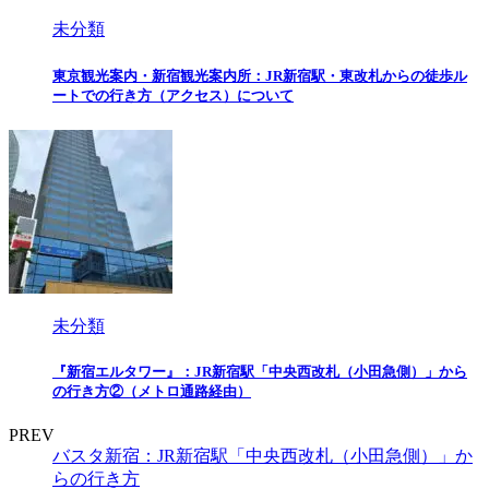
未分類
東京観光案内・新宿観光案内所：JR新宿駅・東改札からの徒歩ル
ートでの行き方（アクセス）について
未分類
『新宿エルタワー』：JR新宿駅「中央西改札（小田急側）」から
の行き方②（メトロ通路経由）
PREV
バスタ新宿：JR新宿駅「中央西改札（小田急側）」か
らの行き方