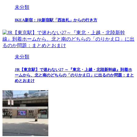
未分類
IKEA新宿：JR新宿駅「西改札」からの行き方
未分類
JR【東京駅】で迷わない27 ～『東北・上越・北陸新幹線』到着ホ
ームから、北と南のどちらの「のりかえ口」に出るのか問題：まと
めとおまけ