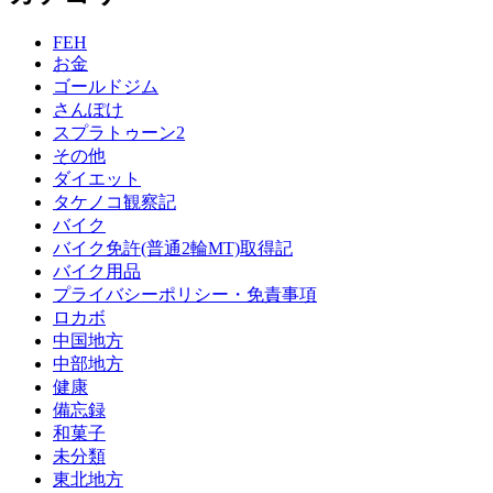
FEH
お金
ゴールドジム
さんぽけ
スプラトゥーン2
その他
ダイエット
タケノコ観察記
バイク
バイク免許(普通2輪MT)取得記
バイク用品
プライバシーポリシー・免責事項
ロカボ
中国地方
中部地方
健康
備忘録
和菓子
未分類
東北地方