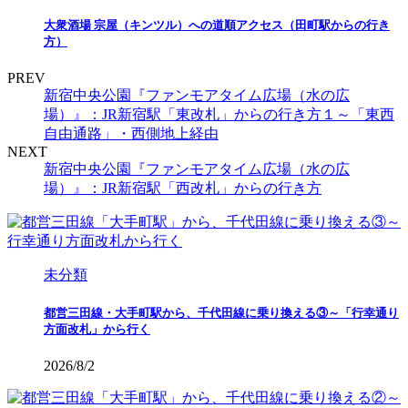
大衆酒場 宗屋（キンツル）への道順アクセス（田町駅からの行き
方）
PREV
新宿中央公園『ファンモアタイム広場（水の広
場）』：JR新宿駅「東改札」からの行き方１～「東西
自由通路」・西側地上経由
NEXT
新宿中央公園『ファンモアタイム広場（水の広
場）』：JR新宿駅「西改札」からの行き方
未分類
都営三田線・大手町駅から、千代田線に乗り換える③～「行幸通り
方面改札」から行く
2026/8/2