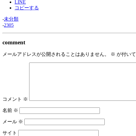
LINE
コピーする
-
未分類
-
2305
comment
メールアドレスが公開されることはありません。
※
が付いて
コメント
※
名前
※
メール
※
サイト