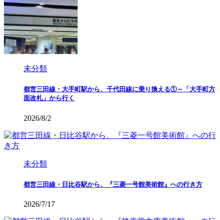
未分類
都営三田線・大手町駅から、千代田線に乗り換える①～「大手町方
面改札」から行く
2026/8/2
未分類
都営三田線・日比谷駅から、『三菱一号館美術館』への行き方
2026/7/17