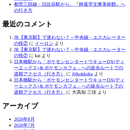
都営三田線・日比谷駅から、『静嘉堂文庫美術館』へ
の行き方
最近のコメント
JR【東京駅】で迷わない７～中央線・エスカレーター
の怪②
に
イーロン
より
JR【東京駅】で迷わない７～中央線・エスカレーター
の怪②
に
kai
より
日本橋駅から「ポケモンセンタートウキョーDX(ディ
ーエックス) & ポケモンカフェ」への徒歩ルートでの
道順アクセス（行き方）
に
jijikokkoku
より
日本橋駅から「ポケモンセンタートウキョーDX(ディ
ーエックス) & ポケモンカフェ」への徒歩ルートでの
道順アクセス（行き方）
に
大高知 三佳
より
アーカイブ
2026年8月
2026年7月