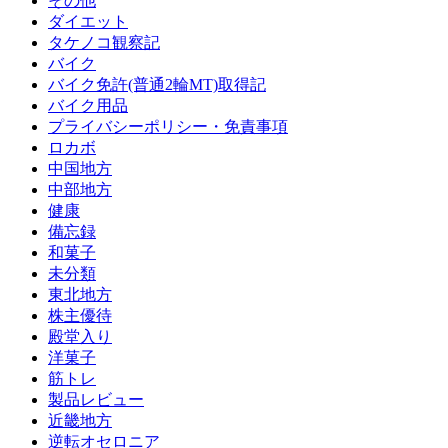
その他
ダイエット
タケノコ観察記
バイク
バイク免許(普通2輪MT)取得記
バイク用品
プライバシーポリシー・免責事項
ロカボ
中国地方
中部地方
健康
備忘録
和菓子
未分類
東北地方
株主優待
殿堂入り
洋菓子
筋トレ
製品レビュー
近畿地方
逆転オセロニア