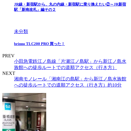
JR線・新宿駅から、丸の内線・新宿駅に乗り換えたい②～JR新宿
駅「新南改札」編その２
未分類
brinno TLC200 PRO 買った！
PREV
小田急電鉄江ノ島線「片瀬江ノ島駅」から新江ノ島水
族館への徒歩ルートでの道順アクセス（行き方）
NEXT
湘南モノレール「湘南江の島駅」から新江ノ島水族館
への徒歩ルートでの道順アクセス（行き方）約10分