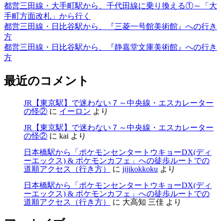
都営三田線・大手町駅から、千代田線に乗り換える①～「大
手町方面改札」から行く
都営三田線・日比谷駅から、『三菱一号館美術館』への行き
方
都営三田線・日比谷駅から、『静嘉堂文庫美術館』への行き
方
最近のコメント
JR【東京駅】で迷わない７～中央線・エスカレーター
の怪②
に
イーロン
より
JR【東京駅】で迷わない７～中央線・エスカレーター
の怪②
に
kai
より
日本橋駅から「ポケモンセンタートウキョーDX(ディ
ーエックス) & ポケモンカフェ」への徒歩ルートでの
道順アクセス（行き方）
に
jijikokkoku
より
日本橋駅から「ポケモンセンタートウキョーDX(ディ
ーエックス) & ポケモンカフェ」への徒歩ルートでの
道順アクセス（行き方）
に
大高知 三佳
より