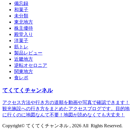
備忘録
和菓子
未分類
東北地方
株主優待
殿堂入り
洋菓子
筋トレ
製品レビュー
近畿地方
逆転オセロニア
関東地方
食レポ
てくてくチャンネル
アクセス方法や行き方の道順を動画や写真で確認できます！
観光施設への行き方をまとめたアクセスブログです。目的地
に行くのに地図なんて不要！地図が読めなくても大丈夫！
Copyright© てくてくチャンネル , 2026 All Rights Reserved.