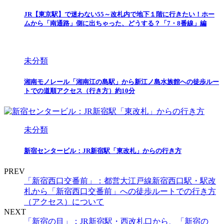
JR【東京駅】で迷わない55～改札内で地下１階に行きたい！ホー
ムから「南通路」側に出ちゃった、どうする？「7・8番線」編
未分類
湘南モノレール「湘南江の島駅」から新江ノ島水族館への徒歩ルー
トでの道順アクセス（行き方）約10分
未分類
新宿センタービル：JR新宿駅「東改札」からの行き方
PREV
「新宿西口交番前」：都営大江戸線新宿西口駅・駅改
札から「新宿西口交番前」への徒歩ルートでの行き方
（アクセス）について
NEXT
「新宿の目」：JR新宿駅・西改札口から、「新宿の