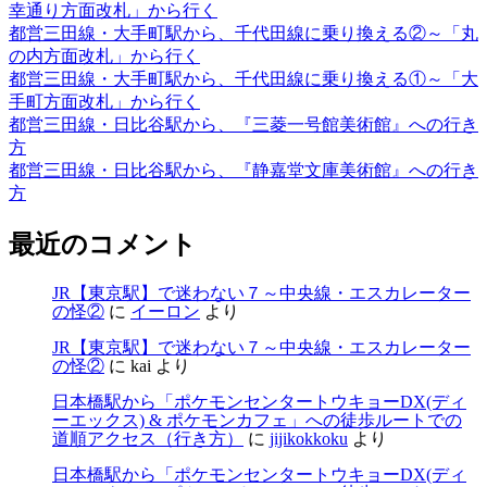
幸通り方面改札」から行く
都営三田線・大手町駅から、千代田線に乗り換える②～「丸
の内方面改札」から行く
都営三田線・大手町駅から、千代田線に乗り換える①～「大
手町方面改札」から行く
都営三田線・日比谷駅から、『三菱一号館美術館』への行き
方
都営三田線・日比谷駅から、『静嘉堂文庫美術館』への行き
方
最近のコメント
JR【東京駅】で迷わない７～中央線・エスカレーター
の怪②
に
イーロン
より
JR【東京駅】で迷わない７～中央線・エスカレーター
の怪②
に
kai
より
日本橋駅から「ポケモンセンタートウキョーDX(ディ
ーエックス) & ポケモンカフェ」への徒歩ルートでの
道順アクセス（行き方）
に
jijikokkoku
より
日本橋駅から「ポケモンセンタートウキョーDX(ディ