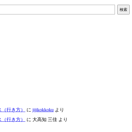
検索
ス（行き方）
に
jijikokkoku
より
ス（行き方）
に
大高知 三佳
より