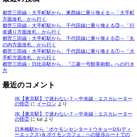
都営三田線・大手町駅から、東西線に乗り換える～「大手町
方面改札」から行く
都営三田線・大手町駅から、千代田線に乗り換える③～「行
幸通り方面改札」から行く
都営三田線・大手町駅から、千代田線に乗り換える②～「丸
の内方面改札」から行く
都営三田線・大手町駅から、千代田線に乗り換える①～「大
手町方面改札」から行く
都営三田線・日比谷駅から、『三菱一号館美術館』への行き
方
最近のコメント
JR【東京駅】で迷わない７～中央線・エスカレーター
の怪②
に
イーロン
より
JR【東京駅】で迷わない７～中央線・エスカレーター
の怪②
に
kai
より
日本橋駅から「ポケモンセンタートウキョーDX(ディ
ーエックス) & ポケモンカフェ」への徒歩ルートでの