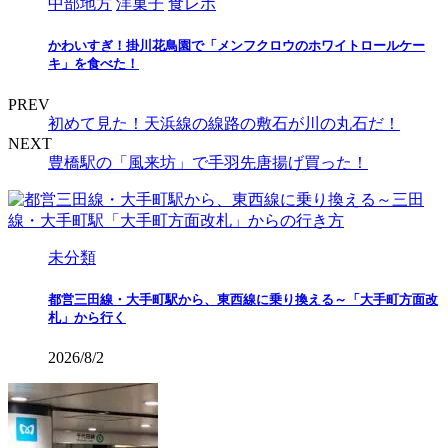
中部地方
洋菓子
食レポ
かわいすぎ！掛川花鳥園で「メンフクロウのホワイトロールケー
キ」を食べた！
PREV
初めて見た！天浜線の線路の敷石が川の丸石だ！
NEXT
豊橋駅の「風来坊」で手羽先唐揚げ買った！
未分類
都営三田線・大手町駅から、東西線に乗り換える～「大手町方面改
札」から行く
2026/8/2