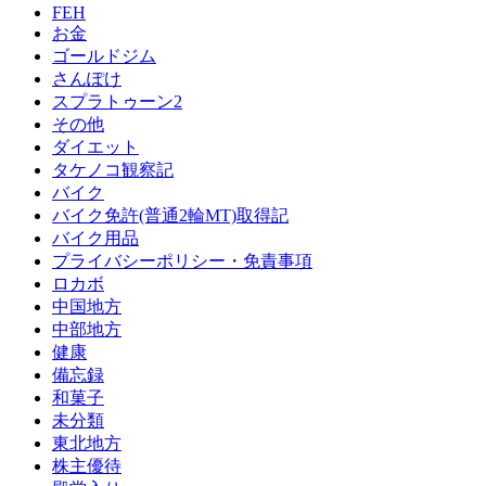
FEH
お金
ゴールドジム
さんぽけ
スプラトゥーン2
その他
ダイエット
タケノコ観察記
バイク
バイク免許(普通2輪MT)取得記
バイク用品
プライバシーポリシー・免責事項
ロカボ
中国地方
中部地方
健康
備忘録
和菓子
未分類
東北地方
株主優待