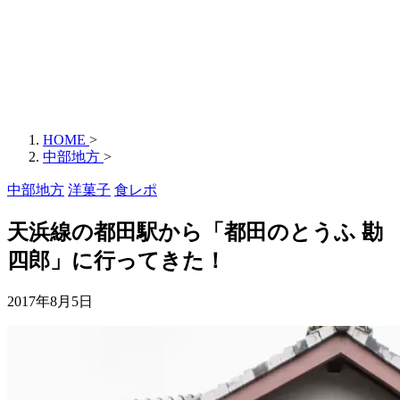
HOME
>
中部地方
>
中部地方
洋菓子
食レポ
天浜線の都田駅から「都田のとうふ 勘
四郎」に行ってきた！
2017年8月5日