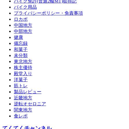
バイク免許(普通2輪MT)取得記
バイク用品
プライバシーポリシー・免責事項
ロカボ
中国地方
中部地方
健康
備忘録
和菓子
未分類
東北地方
株主優待
殿堂入り
洋菓子
筋トレ
製品レビュー
近畿地方
逆転オセロニア
関東地方
食レポ
てくてくチャンネル