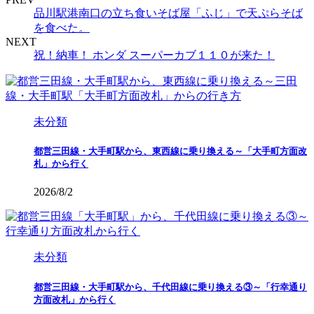
品川駅港南口の立ち食いそば屋「ふじ」で天ぷらそば
を食べた。
NEXT
祝！納車！ ホンダ スーパーカブ１１０が来た！
未分類
都営三田線・大手町駅から、東西線に乗り換える～「大手町方面改
札」から行く
2026/8/2
未分類
都営三田線・大手町駅から、千代田線に乗り換える③～「行幸通り
方面改札」から行く