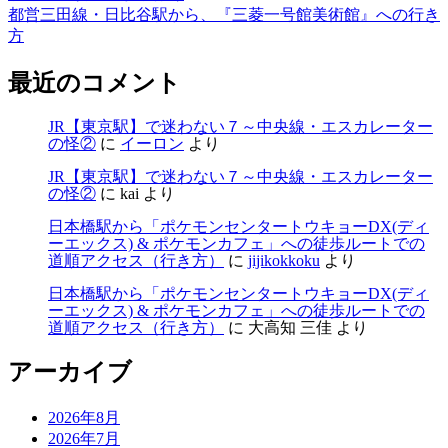
都営三田線・日比谷駅から、『三菱一号館美術館』への行き
方
最近のコメント
JR【東京駅】で迷わない７～中央線・エスカレーター
の怪②
に
イーロン
より
JR【東京駅】で迷わない７～中央線・エスカレーター
の怪②
に
kai
より
日本橋駅から「ポケモンセンタートウキョーDX(ディ
ーエックス) & ポケモンカフェ」への徒歩ルートでの
道順アクセス（行き方）
に
jijikokkoku
より
日本橋駅から「ポケモンセンタートウキョーDX(ディ
ーエックス) & ポケモンカフェ」への徒歩ルートでの
道順アクセス（行き方）
に
大高知 三佳
より
アーカイブ
2026年8月
2026年7月