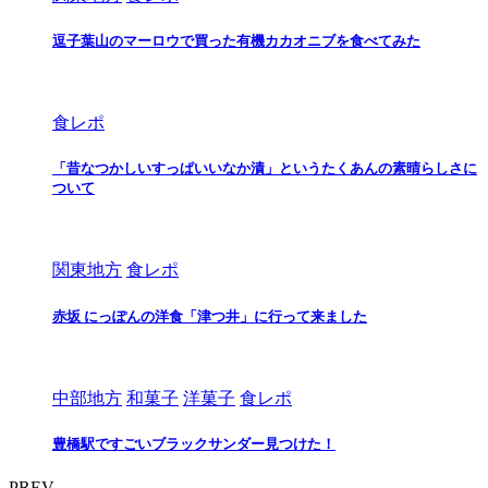
逗子葉山のマーロウで買った有機カカオニブを食べてみた
食レポ
「昔なつかしいすっぱいいなか漬」というたくあんの素晴らしさに
ついて
関東地方
食レポ
⾚坂 にっぽんの洋⾷「津つ井」に⾏って来ました
中部地方
和菓子
洋菓子
食レポ
豊橋駅ですごいブラックサンダー見つけた！
PREV