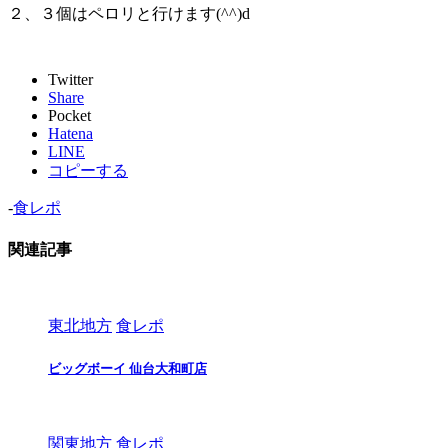
２、３個はペロリと行けます(^^)d
Twitter
Share
Pocket
Hatena
LINE
コピーする
-
食レポ
関連記事
東北地方
食レポ
ビッグボーイ 仙台大和町店
関東地方
食レポ