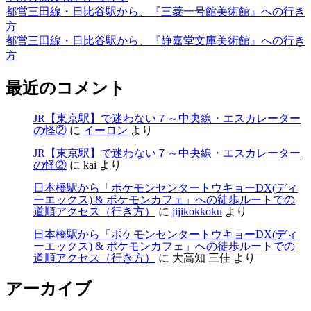
都営三田線・日比谷駅から、『三菱一号館美術館』への行き
方
都営三田線・日比谷駅から、『静嘉堂文庫美術館』への行き
方
最近のコメント
JR【東京駅】で迷わない７～中央線・エスカレーター
の怪②
に
イーロン
より
JR【東京駅】で迷わない７～中央線・エスカレーター
の怪②
に
kai
より
日本橋駅から「ポケモンセンタートウキョーDX(ディ
ーエックス) & ポケモンカフェ」への徒歩ルートでの
道順アクセス（行き方）
に
jijikokkoku
より
日本橋駅から「ポケモンセンタートウキョーDX(ディ
ーエックス) & ポケモンカフェ」への徒歩ルートでの
道順アクセス（行き方）
に
大高知 三佳
より
アーカイブ