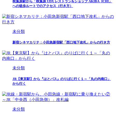
秋葉原駅から「秋葉原 UDX レストラン&ショップ AKIBA_ICHI」
への徒歩ルートでのアクセス（行き方）
未分類
新宿シネマカリテ：小田急新宿駅「西口地下改札」からの行き方
未分類
JR【東京駅】から『はとバス』のりばに行く１～「丸の内南口」
から行く
未分類