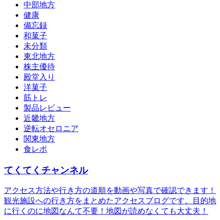
中部地方
健康
備忘録
和菓子
未分類
東北地方
株主優待
殿堂入り
洋菓子
筋トレ
製品レビュー
近畿地方
逆転オセロニア
関東地方
食レポ
てくてくチャンネル
アクセス方法や行き方の道順を動画や写真で確認できます！
観光施設への行き方をまとめたアクセスブログです。目的地
に行くのに地図なんて不要！地図が読めなくても大丈夫！