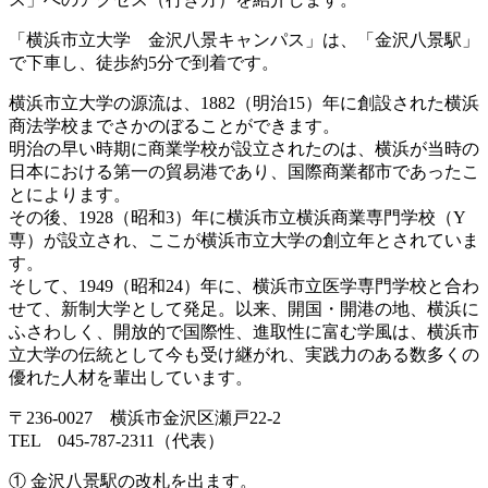
「横浜市立大学 金沢八景キャンパス」は、「金沢八景駅」
で下車し、徒歩約5分で到着です。
横浜市立大学の源流は、1882（明治15）年に創設された横浜
商法学校までさかのぼることができます。
明治の早い時期に商業学校が設立されたのは、横浜が当時の
日本における第一の貿易港であり、国際商業都市であったこ
とによります。
その後、1928（昭和3）年に横浜市立横浜商業専門学校（Y
専）が設立され、ここが横浜市立大学の創立年とされていま
す。
そして、1949（昭和24）年に、横浜市立医学専門学校と合わ
せて、新制大学として発足。以来、開国・開港の地、横浜に
ふさわしく、開放的で国際性、進取性に富む学風は、横浜市
立大学の伝統として今も受け継がれ、実践力のある数多くの
優れた人材を輩出しています。
〒236-0027 横浜市金沢区瀬戸22-2
TEL 045-787-2311（代表）
① 金沢八景駅の改札を出ます。