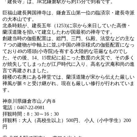
「建長寺」は、JR北鎌倉駅から約15分で到着です。
巨福山建長興国禅寺は、鎌倉五山第一位の臨済宗・建長寺派
の大本山です。
北条時頼が、建長五年（1253)に宗から来日していた高僧・
蘭渓道隆を招いて建立したわが国最初の禅寺です。
創建当時の伽藍配置は、総門、三門、仏殿、法堂などの主な
７つの建物が中軸上に並ぶ中国の禅宗様式の伽藍配置になっ
ており49の塔頭(小寺院)を有する大陸的な荘厳なものでし
た。その後、14、15世紀に起こった数度の火災で、その多く
が焼失してしまったが江戸時代に入り、高名な沢庵和尚の進
言で再建されました。
鐘楼の右奥にある禅堂では、蘭渓道隆が宋から伝えた厳しい
禅風が脈々と受け継がれ、現在も厳しい修行が行われていま
す。
神奈川県鎌倉市山ノ内８
電話：0467-22-0981
拝観時間：8：30～16：30
拝観料：大人（高校生以上）500円、 小人（小中学生）200
円