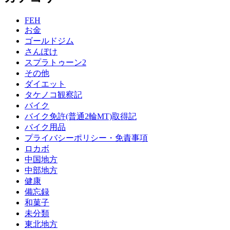
FEH
お金
ゴールドジム
さんぽけ
スプラトゥーン2
その他
ダイエット
タケノコ観察記
バイク
バイク免許(普通2輪MT)取得記
バイク用品
プライバシーポリシー・免責事項
ロカボ
中国地方
中部地方
健康
備忘録
和菓子
未分類
東北地方