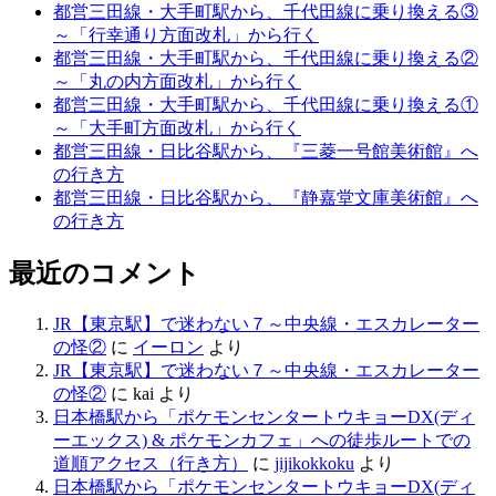
都営三田線・大手町駅から、千代田線に乗り換える③
～「行幸通り方面改札」から行く
都営三田線・大手町駅から、千代田線に乗り換える②
～「丸の内方面改札」から行く
都営三田線・大手町駅から、千代田線に乗り換える①
～「大手町方面改札」から行く
都営三田線・日比谷駅から、『三菱一号館美術館』へ
の行き方
都営三田線・日比谷駅から、『静嘉堂文庫美術館』へ
の行き方
最近のコメント
JR【東京駅】で迷わない７～中央線・エスカレーター
の怪②
に
イーロン
より
JR【東京駅】で迷わない７～中央線・エスカレーター
の怪②
に
kai
より
日本橋駅から「ポケモンセンタートウキョーDX(ディ
ーエックス) & ポケモンカフェ」への徒歩ルートでの
道順アクセス（行き方）
に
jijikokkoku
より
日本橋駅から「ポケモンセンタートウキョーDX(ディ