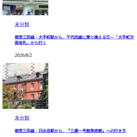
未分類
都営三田線・大手町駅から、千代田線に乗り換える①～「大手町方
面改札」から行く
2026/8/2
未分類
都営三田線・日比谷駅から、『三菱一号館美術館』への行き方