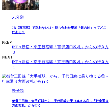
未分類
JR【東京駅】で迷わない11～待ち合わせ場所「銀の鈴」ってどこ
にある？
PREV
IKEA新宿：京王新宿駅「百貨店口改札」からの行き方
３
NEXT
IKEA新宿：京王新宿駅「京王西口改札」からの行き方
１
未分類
都営三田線・大手町駅から、千代田線に乗り換える③～「行幸通り
方面改札」から行く