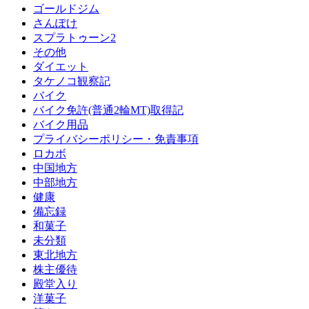
ゴールドジム
さんぽけ
スプラトゥーン2
その他
ダイエット
タケノコ観察記
バイク
バイク免許(普通2輪MT)取得記
バイク用品
プライバシーポリシー・免責事項
ロカボ
中国地方
中部地方
健康
備忘録
和菓子
未分類
東北地方
株主優待
殿堂入り
洋菓子