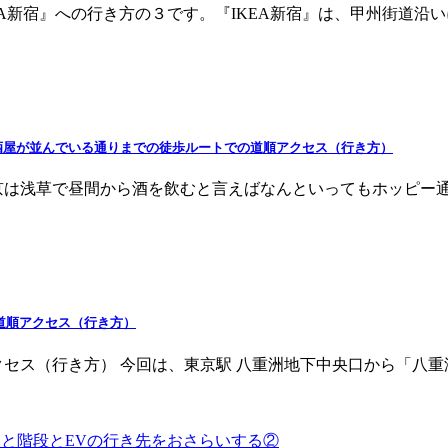
EA新宿』への行き方の３です。『IKEA新宿』は、甲州街道沿
酒屋が並んでいる通りまでの徒歩ルートでの道順アクセス（行き方）
京は浅草で昼間から酒を飲むと言えばなんといってもホッピー
道順アクセス（行き方）
クセス（行き方） 今回は、東京駅 八重洲地下中央口から「八
ーと階段とEVの行き先をおさらいする②