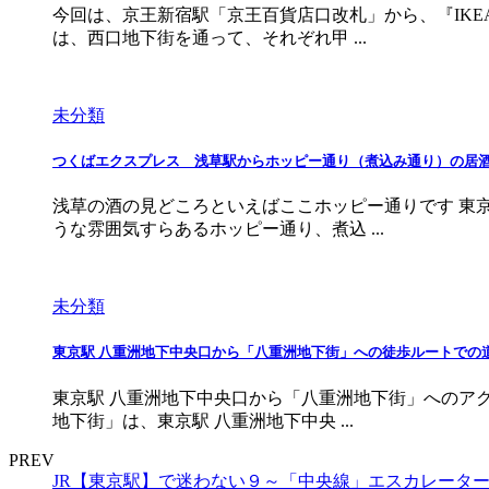
今回は、京王新宿駅「京王百貨店口改札」から、『IK
は、西口地下街を通って、それぞれ甲 ...
未分類
つくばエクスプレス 浅草駅からホッピー通り（煮込み通り）の居
浅草の酒の見どころといえばここホッピー通りです 東
うな雰囲気すらあるホッピー通り、煮込 ...
未分類
東京駅 八重洲地下中央口から「八重洲地下街」への徒歩ルートでの
東京駅 八重洲地下中央口から「八重洲地下街」へのア
地下街」は、東京駅 八重洲地下中央 ...
PREV
JR【東京駅】で迷わない９～「中央線」エスカレータ