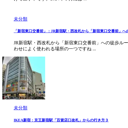
未分類
「新宿東口交番前」：JR新宿駅・西改札から「新宿東口交番前」へ
JR新宿駅・西改札から「新宿東口交番前」への徒歩ル
わせによく使われる場所の一つですね ...
未分類
IKEA新宿：京王新宿駅「百貨店口改札」からの行き方３