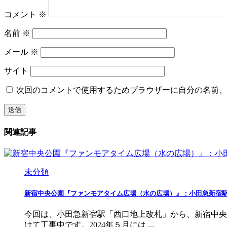
コメント
※
名前
※
メール
※
サイト
次回のコメントで使用するためブラウザーに自分の名前、
関連記事
未分類
新宿中央公園『ファンモアタイム広場（水の広場）』：小田急新宿
今回は、小田急新宿駅「西口地上改札」から、新宿中央
けて工事中です。2024年５月には ...