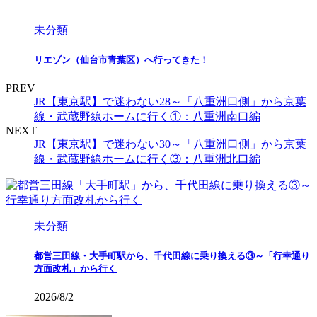
未分類
リエゾン（仙台市青葉区）へ行ってきた！
PREV
JR【東京駅】で迷わない28～「八重洲口側」から京葉
線・武蔵野線ホームに行く①：八重洲南口編
NEXT
JR【東京駅】で迷わない30～「八重洲口側」から京葉
線・武蔵野線ホームに行く③：八重洲北口編
未分類
都営三田線・大手町駅から、千代田線に乗り換える③～「行幸通り
方面改札」から行く
2026/8/2