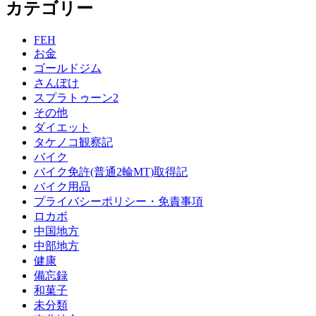
カテゴリー
FEH
お金
ゴールドジム
さんぽけ
スプラトゥーン2
その他
ダイエット
タケノコ観察記
バイク
バイク免許(普通2輪MT)取得記
バイク用品
プライバシーポリシー・免責事項
ロカボ
中国地方
中部地方
健康
備忘録
和菓子
未分類