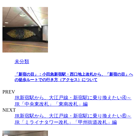
未分類
「新宿の目」：小田急新宿駅・西口地上改札から、「新宿の目」へ
の徒歩ルートでの行き方（アクセス）について
PREV
JR新宿駅から、大江戸線・新宿駅に乗り換えたい④～
JR「中央東改札」「東南改札」編
NEXT
JR新宿駅から、大江戸線・新宿駅に乗り換えたい⑥～
JR「ミライナタワー改札」「甲州街道改札」編