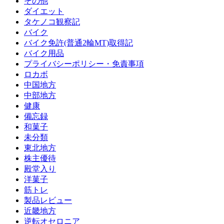
その他
ダイエット
タケノコ観察記
バイク
バイク免許(普通2輪MT)取得記
バイク用品
プライバシーポリシー・免責事項
ロカボ
中国地方
中部地方
健康
備忘録
和菓子
未分類
東北地方
株主優待
殿堂入り
洋菓子
筋トレ
製品レビュー
近畿地方
逆転オセロニア