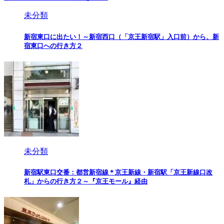
未分類
新宿東口に出たい！～新宿西口（「京王新宿駅」入口前）から、新
宿東口への行き方２
未分類
新宿駅東口交番：都営新宿線＊京王新線・新宿駅「京王新線口改
札」からの行き方２～『京王モール』経由