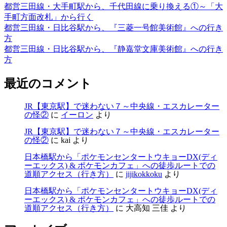
都営三田線・大手町駅から、千代田線に乗り換える①～「大
手町方面改札」から行く
都営三田線・日比谷駅から、『三菱一号館美術館』への行き
方
都営三田線・日比谷駅から、『静嘉堂文庫美術館』への行き
方
最近のコメント
JR【東京駅】で迷わない７～中央線・エスカレーター
の怪②
に
イーロン
より
JR【東京駅】で迷わない７～中央線・エスカレーター
の怪②
に
kai
より
日本橋駅から「ポケモンセンタートウキョーDX(ディ
ーエックス) & ポケモンカフェ」への徒歩ルートでの
道順アクセス（行き方）
に
jijikokkoku
より
日本橋駅から「ポケモンセンタートウキョーDX(ディ
ーエックス) & ポケモンカフェ」への徒歩ルートでの
道順アクセス（行き方）
に
大高知 三佳
より