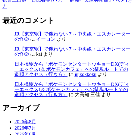
方
最近のコメント
JR【東京駅】で迷わない７～中央線・エスカレーター
の怪②
に
イーロン
より
JR【東京駅】で迷わない７～中央線・エスカレーター
の怪②
に
kai
より
日本橋駅から「ポケモンセンタートウキョーDX(ディ
ーエックス) & ポケモンカフェ」への徒歩ルートでの
道順アクセス（行き方）
に
jijikokkoku
より
日本橋駅から「ポケモンセンタートウキョーDX(ディ
ーエックス) & ポケモンカフェ」への徒歩ルートでの
道順アクセス（行き方）
に
大高知 三佳
より
アーカイブ
2026年8月
2026年7月
2026年6月