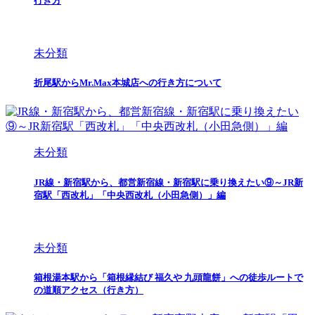
行き方
未分類
折尾駅からMr.Max本城店への行き方について
未分類
JR線・新宿駅から、都営新宿線・新宿駅に乗り換えたい⑨～JR新
宿駅「西改札」「中央西改札（小田急側）」編
未分類
箱根湯本駅から「箱根縁結び 福久や 九頭龍餅」への徒歩ルートで
の道順アクセス（行き方）