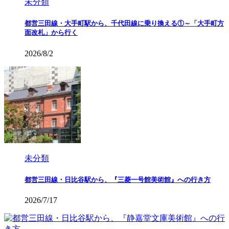
未分類
都営三田線・大手町駅から、千代田線に乗り換える①～「大手町方
面改札」から行く
2026/8/2
未分類
都営三田線・日比谷駅から、『三菱一号館美術館』への行き方
2026/7/17