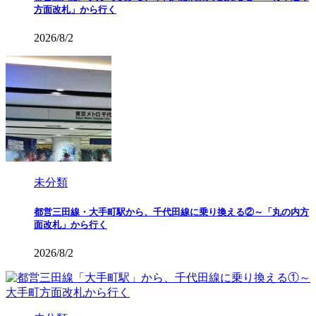
方面改札」から行く
2026/8/2
未分類
都営三田線・大手町駅から、千代田線に乗り換える②～「丸の内方
面改札」から行く
2026/8/2