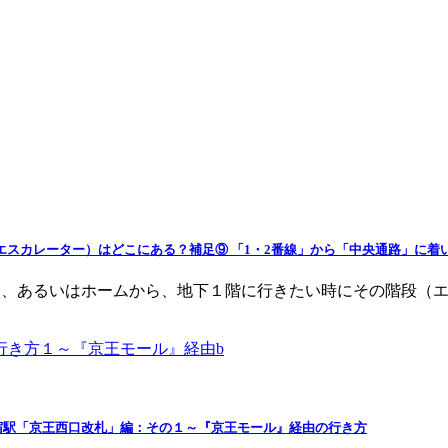
エスカレーター）はどこにある？補足⑨ 「1・2番線」から「中央通路」に着
ら、あるいはホームから、地下１階に行きたい時にその階段（エ
宿駅「京王西口改札」編：その１～『京王モール』経由の行き方