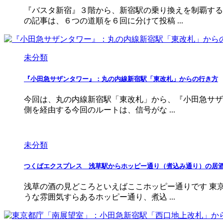
『バスタ新宿』３階から、新宿駅の乗り換えを制覇する
の記事は、６つの道順を６回に分けて投稿 ...
未分類
『小田急サザンタワー』：丸の内線新宿駅「東改札」からの行き方
今回は、丸の内線新宿駅「東改札」から、『小田急サザ
側を経由する今回のルートは、信号がな ...
未分類
つくばエクスプレス 浅草駅からホッピー通り（煮込み通り）の居
浅草の酒の見どころといえばここホッピー通りです 東
うな雰囲気すらあるホッピー通り、煮込 ...