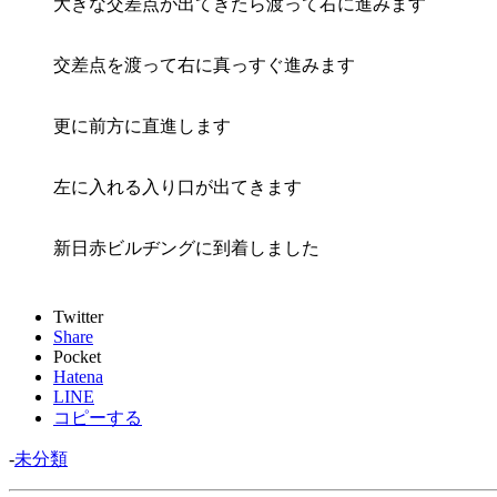
大きな交差点が出てきたら渡って右に進みます
交差点を渡って右に真っすぐ進みます
更に前方に直進します
左に入れる入り口が出てきます
新日赤ビルヂングに到着しました
Twitter
Share
Pocket
Hatena
LINE
コピーする
-
未分類