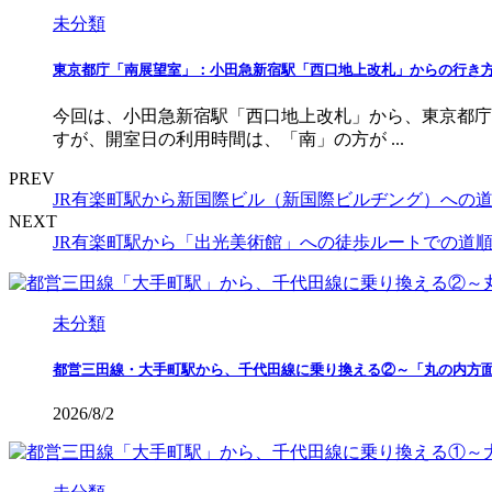
未分類
東京都庁「南展望室」：小田急新宿駅「西口地上改札」からの行き
今回は、小田急新宿駅「西口地上改札」から、東京都庁
すが、開室日の利用時間は、「南」の方が ...
PREV
JR有楽町駅から新国際ビル（新国際ビルヂング）への
NEXT
JR有楽町駅から「出光美術館」への徒歩ルートでの道
未分類
都営三田線・大手町駅から、千代田線に乗り換える②～「丸の内方
2026/8/2