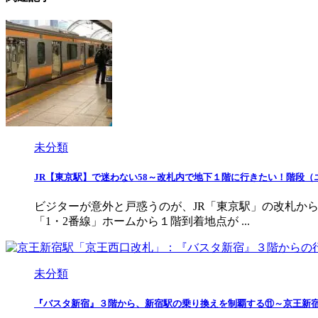
未分類
JR【東京駅】で迷わない58～改札内で地下１階に行きたい！階段（
ビジターが意外と戸惑うのが、JR「東京駅」の改札か
「1・2番線」ホームから１階到着地点が ...
未分類
『バスタ新宿』３階から、新宿駅の乗り換えを制覇する⑪～京王新