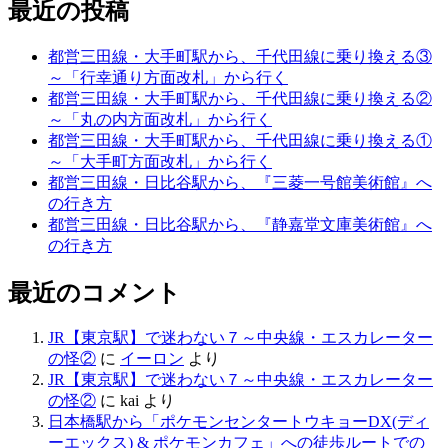
最近の投稿
都営三田線・大手町駅から、千代田線に乗り換える③
～「行幸通り方面改札」から行く
都営三田線・大手町駅から、千代田線に乗り換える②
～「丸の内方面改札」から行く
都営三田線・大手町駅から、千代田線に乗り換える①
～「大手町方面改札」から行く
都営三田線・日比谷駅から、『三菱一号館美術館』へ
の行き方
都営三田線・日比谷駅から、『静嘉堂文庫美術館』へ
の行き方
最近のコメント
JR【東京駅】で迷わない７～中央線・エスカレーター
の怪②
に
イーロン
より
JR【東京駅】で迷わない７～中央線・エスカレーター
の怪②
に
kai
より
日本橋駅から「ポケモンセンタートウキョーDX(ディ
ーエックス) & ポケモンカフェ」への徒歩ルートでの