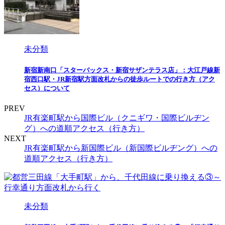
未分類
新宿新南口「スターバックス・新宿サザンテラス店」：大江戸線新
宿西口駅・JR新宿駅方面改札からの徒歩ルートでの行き方（アク
セス）について
PREV
JR有楽町駅から国際ビル（クニギワ・国際ビルヂン
グ）への道順アクセス（行き方）
NEXT
JR有楽町駅から新国際ビル（新国際ビルヂング）への
道順アクセス（行き方）
未分類