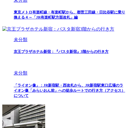
未分類
東京メトロ有楽町線・有楽町駅から、都営三田線・日比谷駅に乗り
換える４～「JR有楽町駅方面改札」編
未分類
京王プラザホテル新宿：『バスタ新宿』3階からの行き方
未分類
「ライオン像」：JR新宿駅・西改札から、JR新宿駅東口広場のラ
イオン像「みらいおん前」への徒歩ルートでの行き方（アクセス）
について