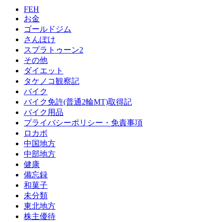
FEH
お金
ゴールドジム
さんぽけ
スプラトゥーン2
その他
ダイエット
タケノコ観察記
バイク
バイク免許(普通2輪MT)取得記
バイク用品
プライバシーポリシー・免責事項
ロカボ
中国地方
中部地方
健康
備忘録
和菓子
未分類
東北地方
株主優待