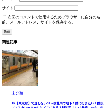
サイト
次回のコメントで使用するためブラウザーに自分の名
前、メールアドレス、サイトを保存する。
関連記事
未分類
JR【東京駅】で迷わない58～改札内で地下１階に行きたい！階段
（エスカレーター）はどこにある？補足⑨ 「1・2番線」から「中