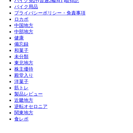
バイク免許(普通2輪MT)取得記
バイク用品
プライバシーポリシー・免責事項
ロカボ
中国地方
中部地方
健康
備忘録
和菓子
未分類
東北地方
株主優待
殿堂入り
洋菓子
筋トレ
製品レビュー
近畿地方
逆転オセロニア
関東地方
食レポ