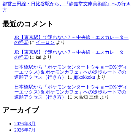
都営三田線・日比谷駅から、『静嘉堂文庫美術館』への行き
方
最近のコメント
JR【東京駅】で迷わない７～中央線・エスカレーター
の怪②
に
イーロン
より
JR【東京駅】で迷わない７～中央線・エスカレーター
の怪②
に
kai
より
日本橋駅から「ポケモンセンタートウキョーDX(ディ
ーエックス) & ポケモンカフェ」への徒歩ルートでの
道順アクセス（行き方）
に
jijikokkoku
より
日本橋駅から「ポケモンセンタートウキョーDX(ディ
ーエックス) & ポケモンカフェ」への徒歩ルートでの
道順アクセス（行き方）
に
大高知 三佳
より
アーカイブ
2026年8月
2026年7月