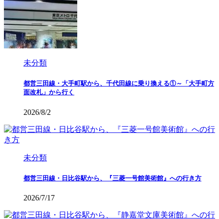
未分類
都営三田線・大手町駅から、千代田線に乗り換える①～「大手町方
面改札」から行く
2026/8/2
未分類
都営三田線・日比谷駅から、『三菱一号館美術館』への行き方
2026/7/17