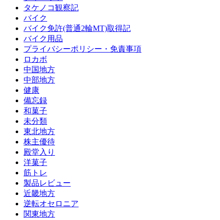
タケノコ観察記
バイク
バイク免許(普通2輪MT)取得記
バイク用品
プライバシーポリシー・免責事項
ロカボ
中国地方
中部地方
健康
備忘録
和菓子
未分類
東北地方
株主優待
殿堂入り
洋菓子
筋トレ
製品レビュー
近畿地方
逆転オセロニア
関東地方