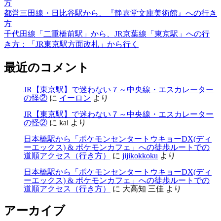
方
都営三田線・日比谷駅から、『静嘉堂文庫美術館』への行き
方
千代田線「二重橋前駅」から、JR京葉線「東京駅」への行
き方：「JR東京駅方面改札」から行く
最近のコメント
JR【東京駅】で迷わない７～中央線・エスカレーター
の怪②
に
イーロン
より
JR【東京駅】で迷わない７～中央線・エスカレーター
の怪②
に
kai
より
日本橋駅から「ポケモンセンタートウキョーDX(ディ
ーエックス) & ポケモンカフェ」への徒歩ルートでの
道順アクセス（行き方）
に
jijikokkoku
より
日本橋駅から「ポケモンセンタートウキョーDX(ディ
ーエックス) & ポケモンカフェ」への徒歩ルートでの
道順アクセス（行き方）
に
大高知 三佳
より
アーカイブ