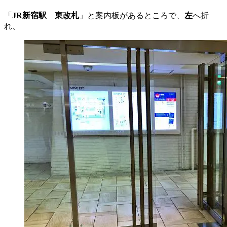
「
JR新宿駅 東改札
」と案内板があるところで、
左
へ折
れ、