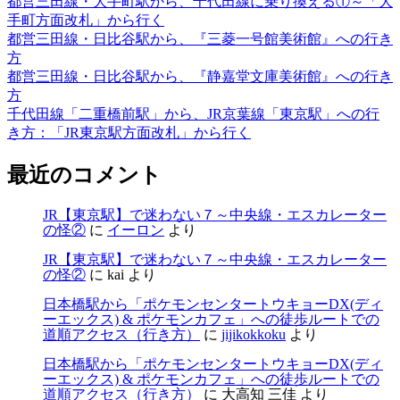
都営三田線・大手町駅から、千代田線に乗り換える①～「大
手町方面改札」から行く
都営三田線・日比谷駅から、『三菱一号館美術館』への行き
方
都営三田線・日比谷駅から、『静嘉堂文庫美術館』への行き
方
千代田線「二重橋前駅」から、JR京葉線「東京駅」への行
き方：「JR東京駅方面改札」から行く
最近のコメント
JR【東京駅】で迷わない７～中央線・エスカレーター
の怪②
に
イーロン
より
JR【東京駅】で迷わない７～中央線・エスカレーター
の怪②
に
kai
より
日本橋駅から「ポケモンセンタートウキョーDX(ディ
ーエックス) & ポケモンカフェ」への徒歩ルートでの
道順アクセス（行き方）
に
jijikokkoku
より
日本橋駅から「ポケモンセンタートウキョーDX(ディ
ーエックス) & ポケモンカフェ」への徒歩ルートでの
道順アクセス（行き方）
に
大高知 三佳
より