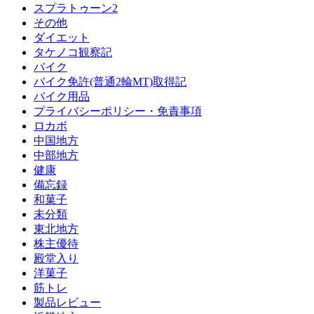
スプラトゥーン2
その他
ダイエット
タケノコ観察記
バイク
バイク免許(普通2輪MT)取得記
バイク用品
プライバシーポリシー・免責事項
ロカボ
中国地方
中部地方
健康
備忘録
和菓子
未分類
東北地方
株主優待
殿堂入り
洋菓子
筋トレ
製品レビュー