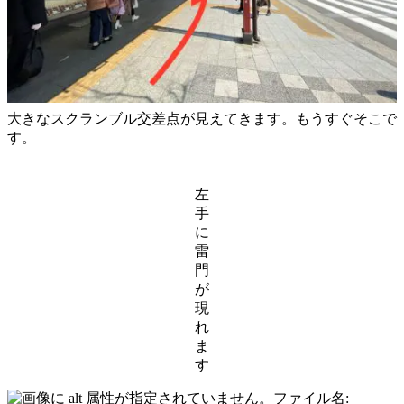
大きなスクランブル交差点が見えてきます。もうすぐそこで
す。
左
手
に
雷
門
が
現
れ
ま
す