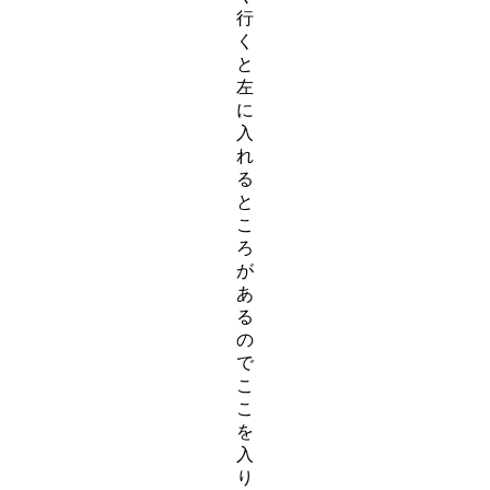
行
く
と
左
に
入
れ
る
と
こ
ろ
が
あ
る
の
で
こ
こ
を
入
り