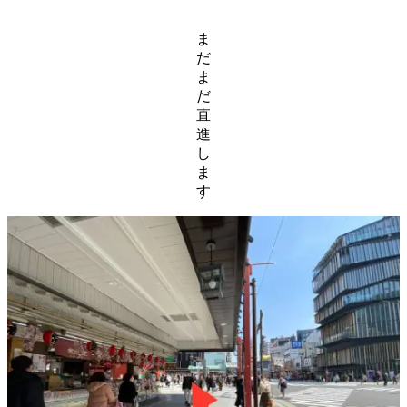
ま
だ
ま
だ
直
進
し
ま
す