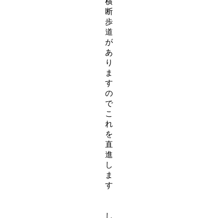
横
断
歩
道
が
あ
り
ま
す
の
で
こ
れ
を
直
進
し
ま
す
し