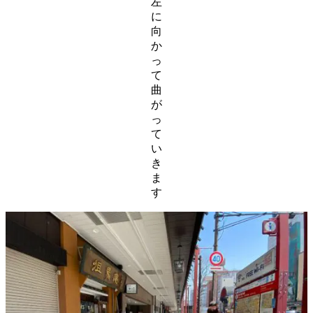
左
に
向
か
っ
て
曲
が
っ
て
い
き
ま
す