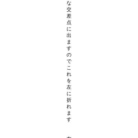
な
交
差
点
に
出
ま
す
の
で
こ
れ
を
左
に
折
れ
ま
す