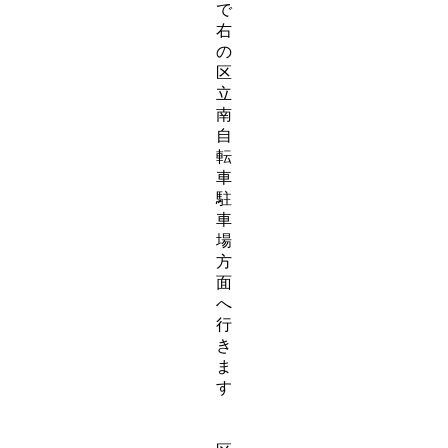
で
右
の
区
立
南
自
転
車
駐
車
場
方
面
へ
行
き
ま
す