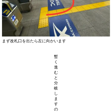
まず改札口を出たら
左に
向かいます
暫
く
進
む
と
分
岐
し
ま
す
の