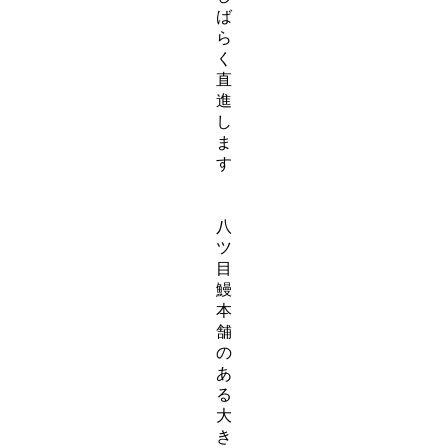
ば
ら
く
直
進
し
ま
す
八
ツ
目
鰻
本
舗
の
あ
る
大
き