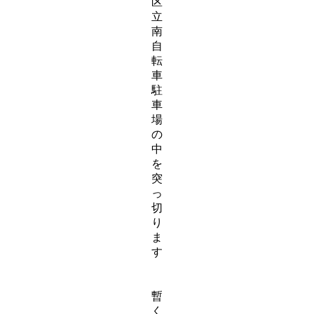
区
立
南
自
転
車
駐
車
場
の
中
を
突
っ
切
り
ま
す
暫
く