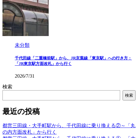
未分類
千代田線「二重橋前駅」から、JR京葉線「東京駅」への行き方：
「JR東京駅方面改札」から行く
2026/7/31
検索
検索
最近の投稿
都営三田線・大手町駅から、千代田線に乗り換える②～「丸
の内方面改札」から行く