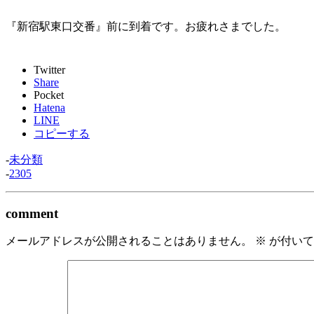
『新宿駅東口交番』前に到着です。お疲れさまでした。
Twitter
Share
Pocket
Hatena
LINE
コピーする
-
未分類
-
2305
comment
メールアドレスが公開されることはありません。
※
が付いて