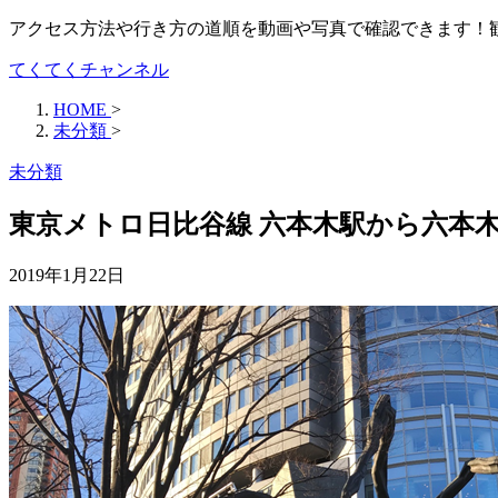
アクセス方法や行き方の道順を動画や写真で確認できます！
てくてくチャンネル
HOME
>
未分類
>
未分類
東京メトロ日比谷線 六本木駅から六本
2019年1月22日