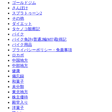
ゴールドジム
さんぽけ
スプラトゥーン2
その他
ダイエット
タケノコ観察記
バイク
バイク免許(普通2輪MT)取得記
バイク用品
プライバシーポリシー・免責事項
ロカボ
中国地方
中部地方
健康
備忘録
和菓子
未分類
東北地方
株主優待
殿堂入り
洋菓子