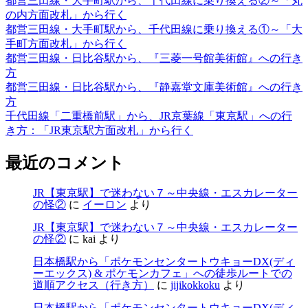
都営三田線・大手町駅から、千代田線に乗り換える②～「丸
の内方面改札」から行く
都営三田線・大手町駅から、千代田線に乗り換える①～「大
手町方面改札」から行く
都営三田線・日比谷駅から、『三菱一号館美術館』への行き
方
都営三田線・日比谷駅から、『静嘉堂文庫美術館』への行き
方
千代田線「二重橋前駅」から、JR京葉線「東京駅」への行
き方：「JR東京駅方面改札」から行く
最近のコメント
JR【東京駅】で迷わない７～中央線・エスカレーター
の怪②
に
イーロン
より
JR【東京駅】で迷わない７～中央線・エスカレーター
の怪②
に
kai
より
日本橋駅から「ポケモンセンタートウキョーDX(ディ
ーエックス) & ポケモンカフェ」への徒歩ルートでの
道順アクセス（行き方）
に
jijikokkoku
より
日本橋駅から「ポケモンセンタートウキョーDX(ディ