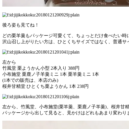
後ろ姿も見てね！
どの栗羊羹もパッケージ可愛くて、ちょっとだけ食べたい時
沢山召し上がりたい方は、ひとくちサイズではなく、普通サ
左から
竹風堂 栗ようかん小型 2本入り 388円
小布施堂 栗鹿ノ子羊羹ミニ 1本 栗羊羹ミニ 1本
(1本での販売は、本店のみ)
桜井甘精堂 ひとくち栗ようかん 1本 238円
左から、竹風堂、小布施堂(栗羊羹、栗鹿ノ子羊羹)、桜井甘
パッケージから出して見ると、見かけはどれもあまり変わり