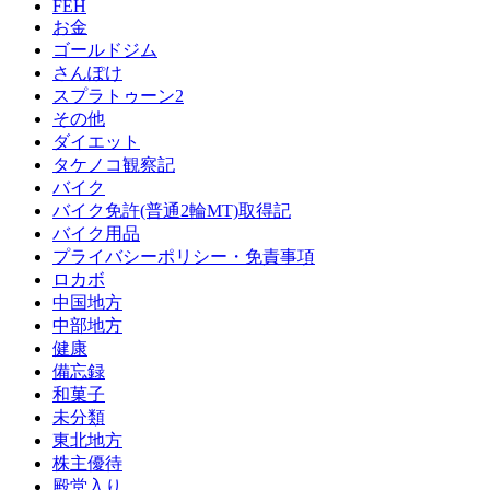
FEH
お金
ゴールドジム
さんぽけ
スプラトゥーン2
その他
ダイエット
タケノコ観察記
バイク
バイク免許(普通2輪MT)取得記
バイク用品
プライバシーポリシー・免責事項
ロカボ
中国地方
中部地方
健康
備忘録
和菓子
未分類
東北地方
株主優待
殿堂入り