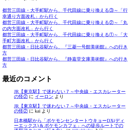
都営三田線・大手町駅から、千代田線に乗り換える③～「行
幸通り方面改札」から行く
都営三田線・大手町駅から、千代田線に乗り換える②～「丸
の内方面改札」から行く
都営三田線・大手町駅から、千代田線に乗り換える①～「大
手町方面改札」から行く
都営三田線・日比谷駅から、『三菱一号館美術館』への行き
方
都営三田線・日比谷駅から、『静嘉堂文庫美術館』への行き
方
最近のコメント
JR【東京駅】で迷わない７～中央線・エスカレーター
の怪②
に
イーロン
より
JR【東京駅】で迷わない７～中央線・エスカレーター
の怪②
に
kai
より
日本橋駅から「ポケモンセンタートウキョーDX(ディ
ーエックス) & ポケモンカフェ」への徒歩ルートでの