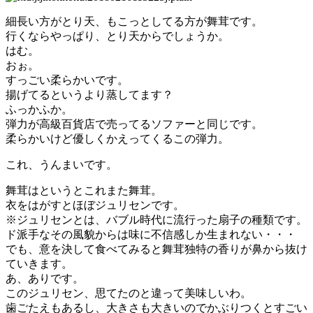
細長い方がとり天、もこっとしてる方が舞茸です。
行くならやっぱり、とり天からでしょうか。
はむ。
おぉ。
すっごい柔らかいです。
揚げてるというより蒸してます？
ふっかふか。
弾力が高級百貨店で売ってるソファーと同じです。
柔らかいけど優しくかえってくるこの弾力。
これ、うんまいです。
舞茸はというとこれまた舞茸。
衣をはがすとほぼジュリセンです。
※ジュリセンとは、バブル時代に流行った扇子の種類です。
ド派手なその風貌からは味に不信感しか生まれない・・・
でも、意を決して食べてみると舞茸独特の香りが鼻から抜け
ていきます。
あ、ありです。
このジュリセン、思てたのと違って美味しいわ。
歯ごたえもあるし、大きさも大きいのでかぶりつくとすごい