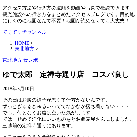
アクセス方法や行き方の道順を動画や写真で確認できます！
観光施設への行き方をまとめたアクセスブログです。目的地
に行くのに地図なんて不要！地図が読めなくても大丈夫！
てくてくチャンネル
HOME
>
東北地方
>
東北地方
食レポ
ゆで太郎 定禅寺通り店 コスパ良し
2018年3月10日
その日はお腹の調子が悪くて仕方がないんです。
ずっとぎゅるぎゅるいっててなかなか落ち着かない・・・
でも、何となくお腹は空いた気がします。
では、せめて消化にいいものをとお蕎麦屋さんにしました。
三越前の定禅寺通りにあります。
メニューをみると全部食べたくなる・・・