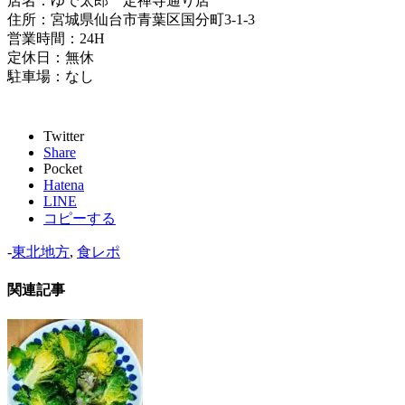
店名：ゆで太郎 定禅寺通り店
住所：宮城県仙台市青葉区国分町3-1-3
営業時間：24H
定休日：無休
駐車場：なし
Twitter
Share
Pocket
Hatena
LINE
コピーする
-
東北地方
,
食レポ
関連記事