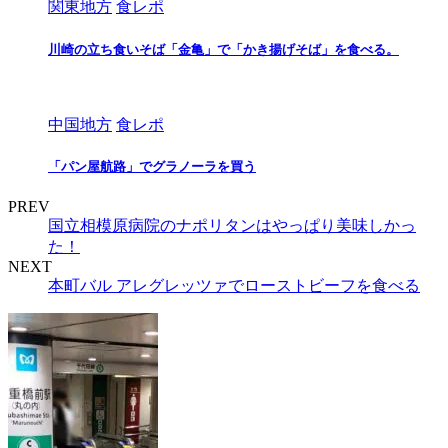
関東地方
食レポ
川崎の立ち食いそば「金亀」で「かき揚げそば」を食べる。
中国地方
食レポ
「パン屋航路」でグラノーラを買う
PREV
国⽴相模原病院のナポリタンはやっぱり美味しかっ
た！
NEXT
本町バル アレグレッツァでローストビーフを食べる