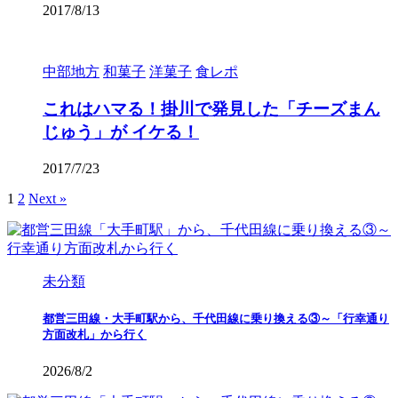
2017/8/13
中部地方
和菓子
洋菓子
食レポ
これはハマる！掛川で発見した「チーズまん
じゅう」が イケる！
2017/7/23
1
2
Next »
未分類
都営三田線・大手町駅から、千代田線に乗り換える③～「行幸通り
方面改札」から行く
2026/8/2